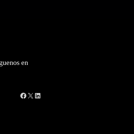
guenos en
Facebook
X
LinkedIn