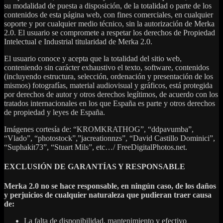
su modalidad de puesta a disposición, de la totalidad o parte de los
contenidos de esta página web, con fines comerciales, en cualquier
soporte y por cualquier medio técnico, sin la autorización de Merka
2.0. El usuario se compromete a respetar los derechos de Propiedad
Intelectual e Industrial titularidad de Merka 2.0.
El usuario conoce y acepta que la totalidad del sitio web,
conteniendo sin carácter exhaustivo el texto, software, contenidos
(incluyendo estructura, selección, ordenación y presentación de los
mismos) fotografías, material audiovisual y gráficos, está protegida
por derechos de autor y otros derechos legítimos, de acuerdo con los
tratados internacionales en los que España es parte y otros derechos
de propiedad y leyes de España.
Imágenes cortesía de: “KROMKRATHOG”, “ddpavumba”,
“Vlado”, “photostock”,”jacreationnzs”, “David Castillo Dominici”,
“Suphakit73”, “Stuart Mils”, etc…/ FreeDigitalPhotos.net.
EXCLUSIÓN DE GARANTÍAS Y RESPONSABLE
Merka 2.0 no se hace responsable, en ningún caso, de los daños
y perjuicios de cualquier naturaleza que pudieran traer causa
de:
La falta de disponibilidad, mantenimiento y efectivo