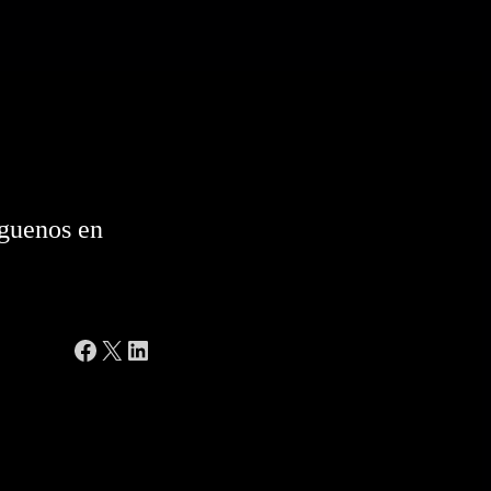
guenos en
Facebook
X
LinkedIn