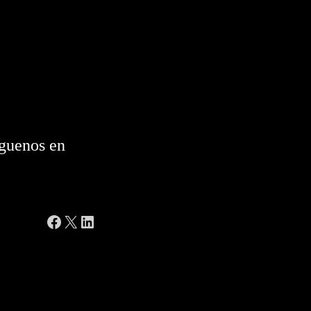
guenos en
Facebook
X
LinkedIn