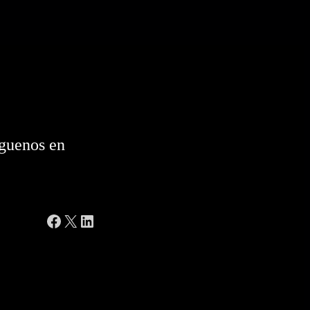
guenos en
Facebook
X
LinkedIn